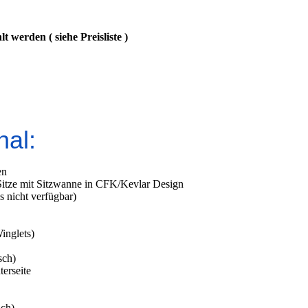
 werden ( siehe Preisliste )
nal:
en
 Sitze mit Sitzwanne in CFK/Kevlar Design
s nicht verfügbar)
inglets)
sch)
erseite
ich)