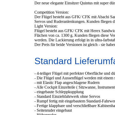
Der neue elegante Einsitzer Quintus mit super dün
Competition Version:
Der Flügel besteht aus GFK/ CFK mit Abachi Sand
Servos und Ruderanlenkungen. Kunden fliegen die
Light Version:
Flügel besteht aus GFK/ CFK mit Herex Sandwich
Flächen von ca. 1300 g. Kunden fliegen diese Ver
werden. Die Lackierung erfolgt in in ultra-farbs
Der Preis für beide Versionen ist gleich - sie hab
Standard Lieferumf
- 4-teiliger Flügel mit perfekter Oberfläche und
- Die Flügel und Aussenflügel werden mit einem
- mit Elastic Flap angeschlagene Rudern
- Alle Cockpit Einzelteile ( Sitzwanne, Instrument
- eingebaute Schleppkupplung
- Standard Einziehfahrwerk ohne Servos
- Rumpf fertig mit eingebautem Standard-Fahrwe
- Fertige klappbare und verschließbare Kabinenh
- Seitenruder eingebaut
- Höhenruder