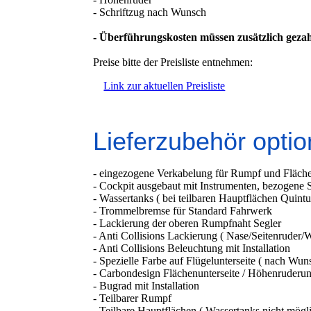
- Schriftzug nach Wunsch
- Überführungskosten müssen zusätzlich gezahlt
Preise bitte der Preisliste entnehmen:
Link zur aktuellen Preisliste
Lieferzubehör optio
- eingezogene Verkabelung für Rumpf und Fläch
- Cockpit ausgebaut mit Instrumenten, bezogene
- Wassertanks ( bei teilbaren Hauptflächen Quintu
- Trommelbremse für Standard Fahrwerk
- Lackierung der oberen Rumpfnaht Segler
- Anti Collisions Lackierung ( Nase/Seitenruder/W
- Anti Collisions Beleuchtung mit Installation
- Spezielle Farbe auf Flügelunterseite ( nach Wun
- Carbondesign Flächenunterseite / Höhenruderunt
- Bugrad mit Installation
- Teilbarer Rumpf
- Teilbare Hauptflächen ( Wassertanks nicht mögl