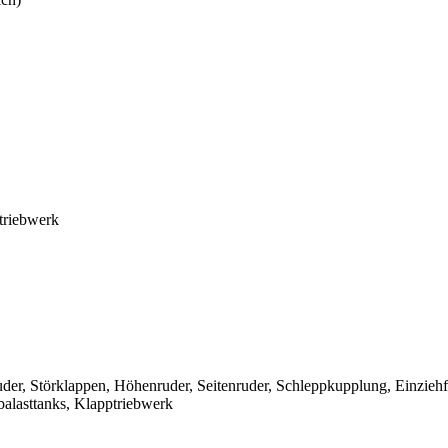
triebwerk
der, Störklappen, Höhenruder, Seitenruder, Schleppkupplung, Einzieh
alasttanks, Klapptriebwerk