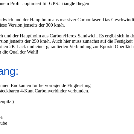
nem Profil - optimiert für GPS-Triangle fliegen
wich und der Hauptholm aus massiver Carbonfaser. Das Geschwindigkei
se Version jenseits der 300 km/h.
 und der Hauptholm aus Carbon/Herex Sandwich. Es ergibt sich in der
sion jenseits der 250 km/h. Auch hier muss zunächst auf die Festigke
tabilen 2K Lack und einer garantierten Verbindung zur Epoxid Oberfläch
en die Qual der Wahl!
ang:
 dünnen Endkanten für hervorragende Flugleistung
 steckbaren 4-Kant Carbonverbinder verbunden.
enpilz )
rk
aube