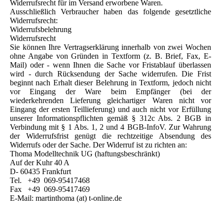
Widerrufsrecht für im Versand erworbene Waren.
Ausschließlich Verbraucher haben das folgende gesetztliche
Widerrufsrecht:
Widerrufsbelehrung
Widerrufsrecht
Sie können Ihre Vertragserklärung innerhalb von zwei Wochen
ohne Angabe von Gründen in Textform (z. B. Brief, Fax, E-
Mail) oder - wenn Ihnen die Sache vor Fristablauf überlassen
wird - durch Rücksendung der Sache widerrufen. Die Frist
beginnt nach Erhalt dieser Belehrung in Textform, jedoch nicht
vor Eingang der Ware beim Empfänger (bei der
wiederkehrenden Lieferung gleichartiger Waren nicht vor
Eingang der ersten Teillieferung) und auch nicht vor Erfüllung
unserer Informationspflichten gemäß § 312c Abs. 2 BGB in
Verbindung mit § 1 Abs. 1, 2 und 4 BGB-InfoV. Zur Wahrung
der Widerrufsfrist genügt die rechtzeitige Absendung des
Widerrufs oder der Sache. Der Widerruf ist zu richten an:
Thoma Modelltechnik UG (haftungsbeschränkt)
Auf der Kuhr 40 A
D- 60435 Frankfurt
Tel. +49 069-95417468
Fax +49 069-95417469
E-Mail: martinthoma (at) t-online.de