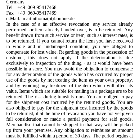
Germany
Tel. +49 069-95417468
Fax +49 069-95417469
e-Mail: martinthoma(at)t-online.de
In the case of a an effective revocation, any service already
performed, or item already handed over, is to be returned. Any
benefit drawn from such service or item, such as interest rates, is
to be returned. If you cannot return the item you have received
in whole and in undamaged condition, you are obliged to
compensate for lost value. Regarding goods in the possession of
customer, this does not apply if the deterioration is due
exclusively to inspection of the thing - as it would have been
possible in a store. You may avoid the obligation to compensate
for any deterioration of the goods which has occurred by proper
use of the goods by not treating the item as your own property,
and by avoiding any treatment of the item which will affect its
value. Items which are suitable for mailing in a package are to be
returned. The risk during transit is ours. You are obliged to pay
for the shipment cost incurred by the returned goods. You are
also obliged to pay for the shipment cost incurred by the goods
to be returned, if at the time of revocation you have not yet given
full consideration or made a partial payment for said goods.
Merchandise that cannot be shipped in that way will be picked
up from your premises. Any obligation to reimburse an amount
must be fulfilled within a period of 30 days. The period begins at